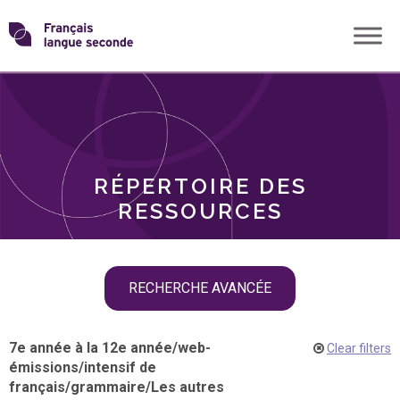
Skip
Transformons
to
THÈMES
content
le
RÔLES
français
RÉPERTOIRE DES
langue
RESSOURCES
seconde
Skip
RECHERCHE AVANCÉE
filter
navigation
7e année à la 12e année
/
web-
Clear filters
émissions
/
intensif de
français
/
grammaire
/
Les autres