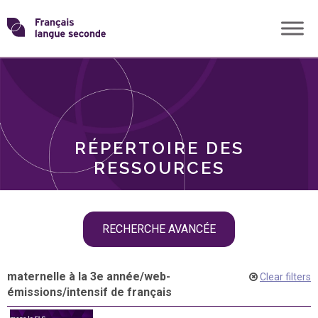
Skip
Transformons
to
THÈMES
content
le
RÔLES
français
RÉPERTOIRE DES
langue
RESSOURCES
seconde
Skip
RECHERCHE AVANCÉE
filter
navigation
maternelle à la 3e année
/
web-
Clear filters
émissions
/
intensif de français