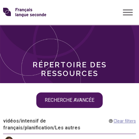
Skip
Transformons
to
THÈMES
content
le
RÔLES
français
RÉPERTOIRE DES
langue
RESSOURCES
seconde
Skip
RECHERCHE AVANCÉE
filter
navigation
vidéos
/
intensif de
Clear filters
français
/
planification
/
Les autres