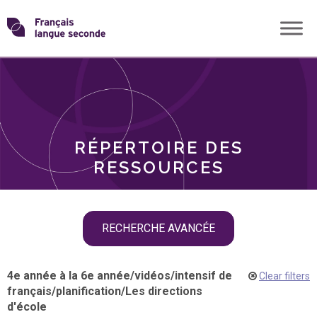
Skip
Transformons
to
THÈMES
content
le
RÔLES
français
RÉPERTOIRE DES
langue
RESSOURCES
seconde
Skip
RECHERCHE AVANCÉE
filter
navigation
4e année à la 6e année
/
vidéos
/
intensif de
Clear filters
français
/
planification
/
Les directions
d'école