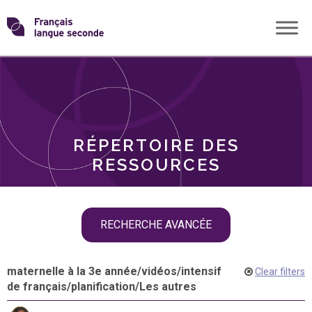
Skip
Transformons
to
THÈMES
content
le
RÔLES
français
RÉPERTOIRE DES
langue
RESSOURCES
seconde
Skip
RECHERCHE AVANCÉE
filter
navigation
maternelle à la 3e année
/
vidéos
/
intensif
Clear filters
de français
/
planification
/
Les autres