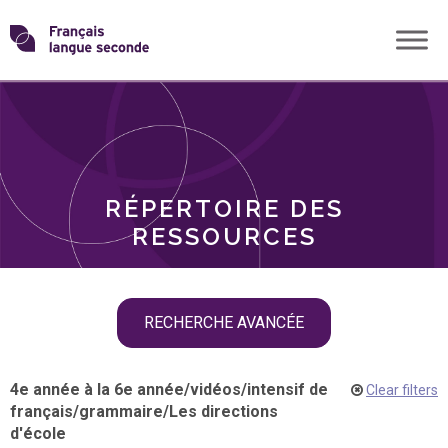
Skip
Transformons
to
THÈMES
content
le
RÔLES
français
RÉPERTOIRE DES
langue
RESSOURCES
seconde
Skip
RECHERCHE AVANCÉE
filter
navigation
4e année à la 6e année
/
vidéos
/
intensif de
Clear filters
français
/
grammaire
/
Les directions
d'école