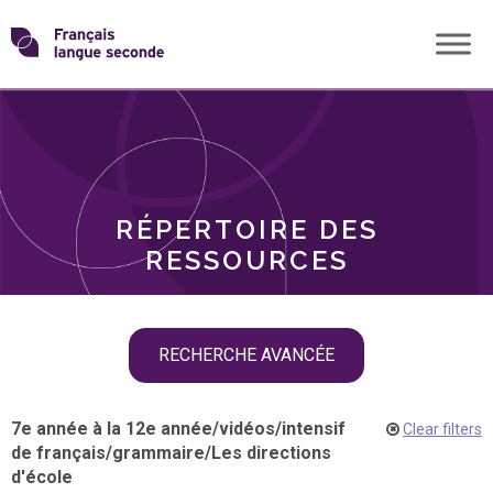
Skip
Transformons
to
THÈMES
content
le
RÔLES
français
RÉPERTOIRE DES
langue
RESSOURCES
seconde
Skip
RECHERCHE AVANCÉE
filter
navigation
7e année à la 12e année
/
vidéos
/
intensif
Clear filters
de français
/
grammaire
/
Les directions
d'école