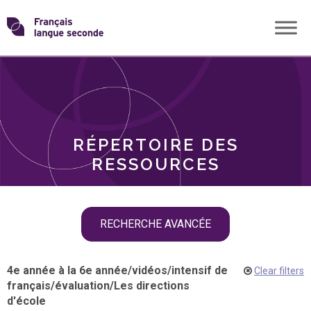
Skip
Transformons
to
THÈMES
content
le
RÔLES
français
RÉPERTOIRE DES
langue
RESSOURCES
seconde
Skip
RECHERCHE AVANCÉE
filter
navigation
4e année à la 6e année
/
vidéos
/
intensif de
Clear filters
français
/
évaluation
/
Les directions
d'école