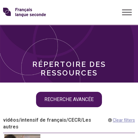
Skip
Transformons
to
THÈMES
content
le
RÔLES
français
RÉPERTOIRE DES
langue
RESSOURCES
seconde
Skip
RECHERCHE AVANCÉE
filter
navigation
vidéos
/
intensif de français
/
CECR
/
Les
Clear filters
autres