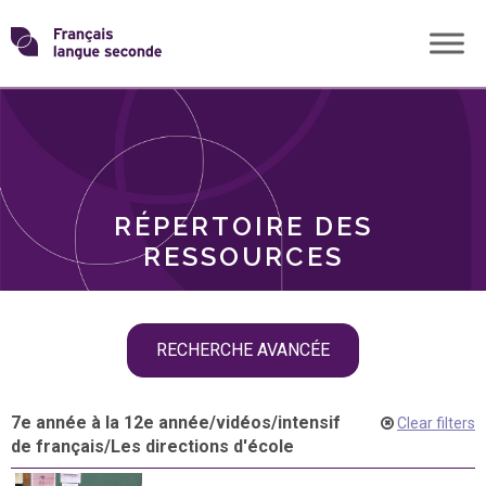
Skip
Transformons
to
THÈMES
content
le
RÔLES
français
RÉPERTOIRE DES
langue
RESSOURCES
seconde
Skip
RECHERCHE AVANCÉE
filter
navigation
7e année à la 12e année
/
vidéos
/
intensif
Clear filters
de français
/
Les directions d'école