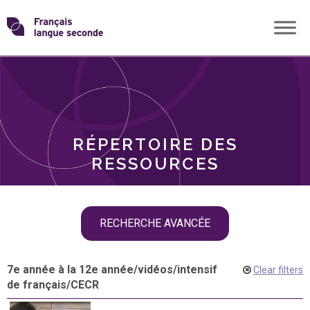
Skip
Transformons
to
THÈMES
content
le
RÔLES
français
RÉPERTOIRE DES
langue
RESSOURCES
seconde
Skip
RECHERCHE AVANCÉE
filter
navigation
7e année à la 12e année
/
vidéos
/
intensif
Clear filters
de français
/
CECR