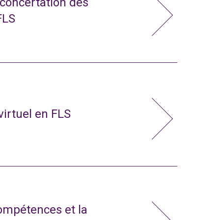
 concertation des
FLS
virtuel en FLS
compétences et la