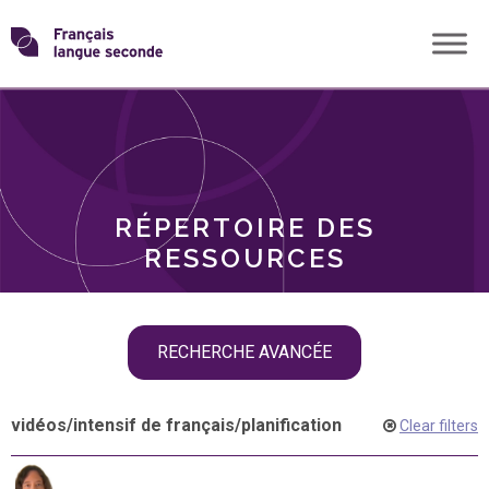
Skip
Transformons
to
THÈMES
content
le
RÔLES
français
RÉPERTOIRE DES
langue
RESSOURCES
seconde
Skip
RECHERCHE AVANCÉE
filter
navigation
vidéos
/
intensif de français
/
planification
Clear filters