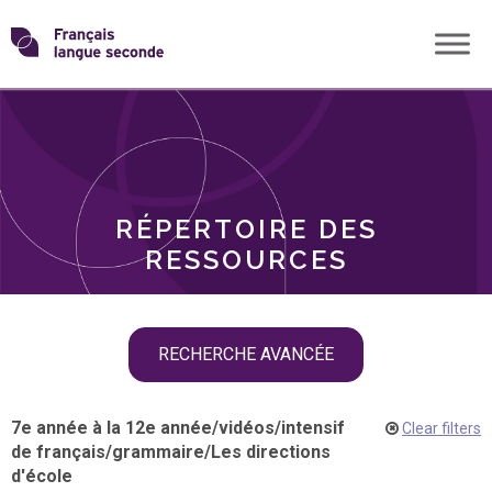
Skip
Transformons
to
THÈMES
content
le
RÔLES
français
RÉPERTOIRE DES
langue
RESSOURCES
seconde
Skip
RECHERCHE AVANCÉE
filter
navigation
7e année à la 12e année
/
vidéos
/
intensif
Clear filters
de français
/
grammaire
/
Les directions
d'école