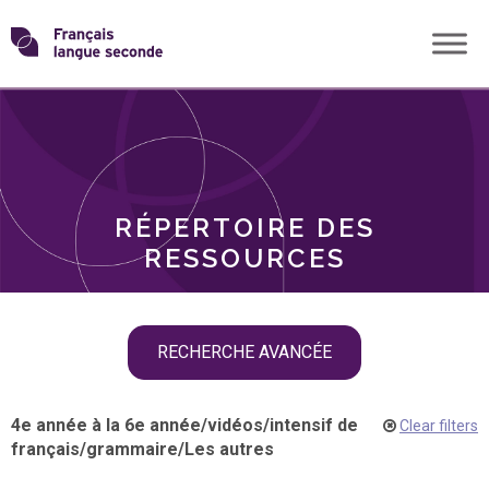
Skip
Transformons
to
THÈMES
content
le
RÔLES
français
RÉPERTOIRE DES
langue
RESSOURCES
seconde
Skip
RECHERCHE AVANCÉE
filter
navigation
4e année à la 6e année
/
vidéos
/
intensif de
Clear filters
français
/
grammaire
/
Les autres