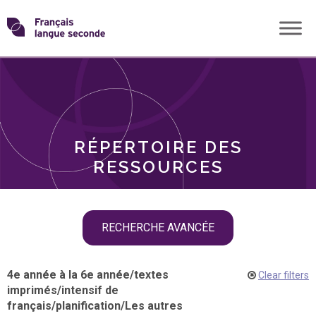
Skip
Transformons
to
THÈMES
content
le
RÔLES
français
RÉPERTOIRE DES
langue
RESSOURCES
seconde
Skip
RECHERCHE AVANCÉE
filter
navigation
4e année à la 6e année
/
textes
Clear filters
imprimés
/
intensif de
français
/
planification
/
Les autres