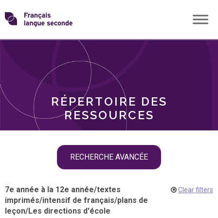
Skip
Transformons
to
THÈMES
content
le
RÔLES
français
RÉPERTOIRE DES
langue
RESSOURCES
seconde
Skip
RECHERCHE AVANCÉE
filter
navigation
7e année à la 12e année
/
textes
Clear filters
imprimés
/
intensif de français
/
plans de
leçon
/
Les directions d'école