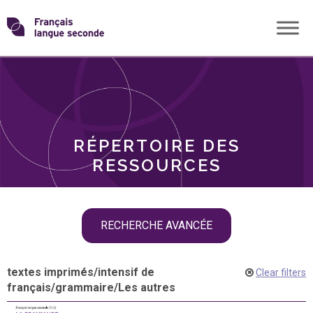
Skip
Transformons
to
THÈMES
content
le
RÔLES
français
RÉPERTOIRE DES
langue
RESSOURCES
seconde
Skip
RECHERCHE AVANCÉE
filter
navigation
textes imprimés
/
intensif de
Clear filters
français
/
grammaire
/
Les autres