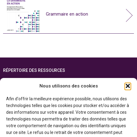
Grammaire en action
RÉPERTOIRE DES RESSOURCES
FOIRE AUX QUESTIONS
Nous utilisons des cookies
PLAN DU SITE
Afin d'offrir la meilleure expérience possible, nous utilisons des
ENGLISH
technologies telles que les cookies pour stocker et/ou accéder à
des informations sur votre appareil. Votre consentement à ces
Cette ressource est réalisée grâce au soutien financier du gouvernement de
technologies nous permettra de traiter des données telles que
l’Ontario et du gouvernement du
Canada par l’entremise du ministère du
Patrimoine canadien
votre comportement de navigation ou des identifiants uniques
sur ce site. Le refus ou le retrait de votre consentement peut