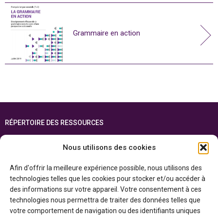
Grammaire en action
RÉPERTOIRE DES RESSOURCES
FOIRE AUX QUESTIONS
Nous utilisons des cookies
PLAN DU SITE
Afin d'offrir la meilleure expérience possible, nous utilisons des
ENGLISH
technologies telles que les cookies pour stocker et/ou accéder à
des informations sur votre appareil. Votre consentement à ces
Cette ressource est réalisée grâce au soutien financier du gouvernement de
technologies nous permettra de traiter des données telles que
l’Ontario et du gouvernement du
Canada par l’entremise du ministère du
Patrimoine canadien
votre comportement de navigation ou des identifiants uniques