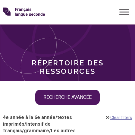
Skip
Transformons
to
THÈMES
content
le
RÔLES
français
RÉPERTOIRE DES
langue
RESSOURCES
seconde
Skip
RECHERCHE AVANCÉE
filter
navigation
4e année à la 6e année
/
textes
Clear filters
imprimés
/
intensif de
français
/
grammaire
/
Les autres