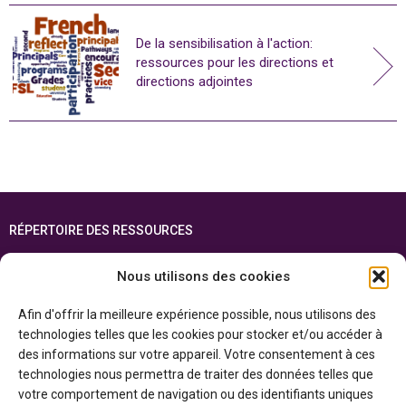
De la sensibilisation à l'action:
ressources pour les directions et
directions adjointes
RÉPERTOIRE DES RESSOURCES
FOIRE AUX QUESTIONS
Nous utilisons des cookies
PLAN DU SITE
Afin d'offrir la meilleure expérience possible, nous utilisons des
ENGLISH
technologies telles que les cookies pour stocker et/ou accéder à
des informations sur votre appareil. Votre consentement à ces
Cette ressource est réalisée grâce au soutien financier du gouvernement de
technologies nous permettra de traiter des données telles que
l’Ontario et du gouvernement du
Canada par l’entremise du ministère du
Patrimoine canadien
votre comportement de navigation ou des identifiants uniques