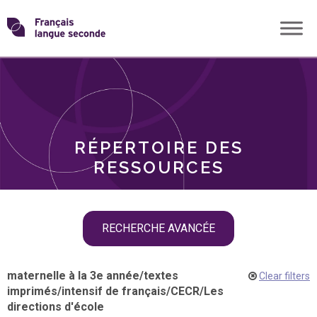
Skip
Transformons
to
THÈMES
content
le
RÔLES
français
RÉPERTOIRE DES
langue
RESSOURCES
seconde
Skip
RECHERCHE AVANCÉE
filter
navigation
maternelle à la 3e année
/
textes
Clear filters
imprimés
/
intensif de français
/
CECR
/
Les
directions d'école