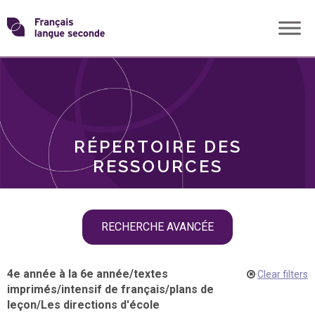
Skip
Transformons
to
THÈMES
content
le
RÔLES
français
RÉPERTOIRE DES
langue
RESSOURCES
seconde
Skip
RECHERCHE AVANCÉE
filter
navigation
4e année à la 6e année
/
textes
Clear filters
imprimés
/
intensif de français
/
plans de
leçon
/
Les directions d'école