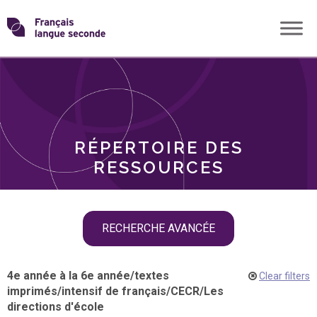
Skip
Transformons
to
THÈMES
content
le
RÔLES
français
RÉPERTOIRE DES
langue
RESSOURCES
seconde
Skip
RECHERCHE AVANCÉE
filter
navigation
4e année à la 6e année
/
textes
Clear filters
imprimés
/
intensif de français
/
CECR
/
Les
directions d'école