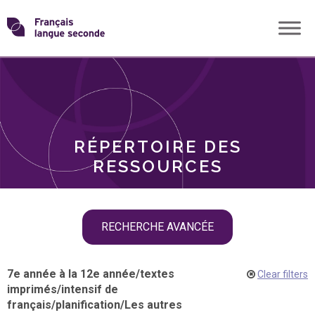
Skip
Transformons
to
THÈMES
content
le
RÔLES
français
RÉPERTOIRE DES
langue
RESSOURCES
seconde
Skip
RECHERCHE AVANCÉE
filter
navigation
7e année à la 12e année
/
textes
Clear filters
imprimés
/
intensif de
français
/
planification
/
Les autres