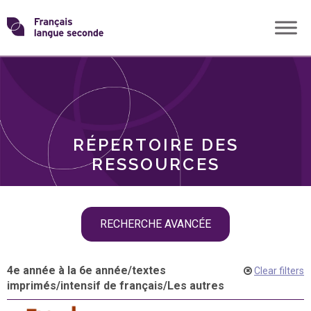
Skip
Transformons
to
THÈMES
content
le
RÔLES
français
RÉPERTOIRE DES
langue
RESSOURCES
seconde
Skip
RECHERCHE AVANCÉE
filter
navigation
4e année à la 6e année
/
textes
Clear filters
imprimés
/
intensif de français
/
Les autres