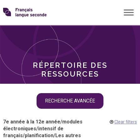
Skip
Transformons
to
THÈMES
content
le
RÔLES
français
RÉPERTOIRE DES
langue
RESSOURCES
seconde
Skip
RECHERCHE AVANCÉE
filter
navigation
7e année à la 12e année
/
modules
Clear filters
électroniques
/
intensif de
français
/
planification
/
Les autres