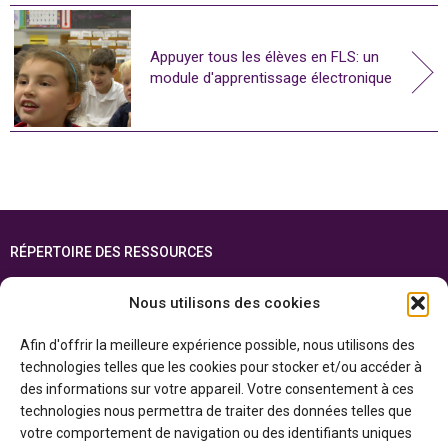
Appuyer tous les élèves en FLS: un
module d'apprentissage électronique
RÉPERTOIRE DES RESSOURCES
FOIRE AUX QUESTIONS
Nous utilisons des cookies
PLAN DU SITE
Afin d'offrir la meilleure expérience possible, nous utilisons des
ENGLISH
technologies telles que les cookies pour stocker et/ou accéder à
des informations sur votre appareil. Votre consentement à ces
Cette ressource est réalisée grâce au soutien financier du gouvernement de
technologies nous permettra de traiter des données telles que
l’Ontario et du gouvernement du
Canada par l’entremise du ministère du
Patrimoine canadien
votre comportement de navigation ou des identifiants uniques