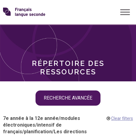
Skip
Transformons
to
THÈMES
content
le
RÔLES
français
RÉPERTOIRE DES
langue
RESSOURCES
seconde
Skip
RECHERCHE AVANCÉE
filter
navigation
7e année à la 12e année
/
modules
Clear filters
électroniques
/
intensif de
français
/
planification
/
Les directions