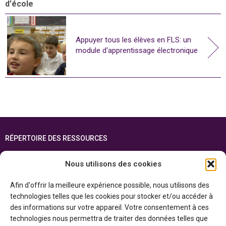
d'école
Appuyer tous les élèves en FLS: un
module d'apprentissage électronique
RÉPERTOIRE DES RESSOURCES
FOIRE AUX QUESTIONS
Nous utilisons des cookies
PLAN DU SITE
Afin d'offrir la meilleure expérience possible, nous utilisons des
ENGLISH
technologies telles que les cookies pour stocker et/ou accéder à
des informations sur votre appareil. Votre consentement à ces
Cette ressource est réalisée grâce au soutien financier du gouvernement de
technologies nous permettra de traiter des données telles que
l’Ontario et du gouvernement du
Canada par l’entremise du ministère du