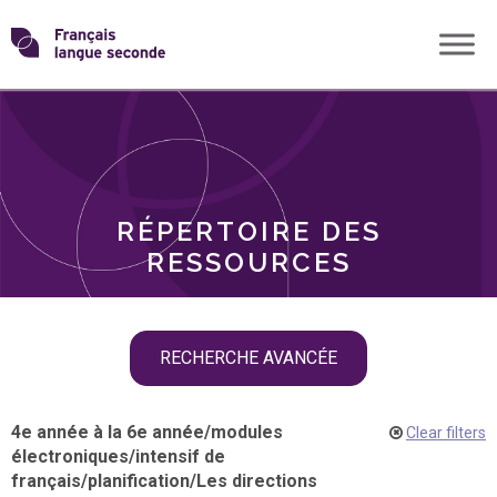
Skip
Transformons
to
THÈMES
content
le
RÔLES
français
RÉPERTOIRE DES
langue
RESSOURCES
seconde
Skip
RECHERCHE AVANCÉE
filter
navigation
4e année à la 6e année
/
modules
Clear filters
électroniques
/
intensif de
français
/
planification
/
Les directions