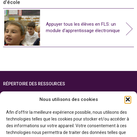
d'école
Appuyer tous les élèves en FLS: un
module d'apprentissage électronique
RÉPERTOIRE DES RESSOURCES
FOIRE AUX QUESTIONS
Nous utilisons des cookies
PLAN DU SITE
Afin d'offrir la meilleure expérience possible, nous utilisons des
ENGLISH
technologies telles que les cookies pour stocker et/ou accéder à
des informations sur votre appareil. Votre consentement à ces
Cette ressource est réalisée grâce au soutien financier du gouvernement de
technologies nous permettra de traiter des données telles que
l’Ontario et du gouvernement du
Canada par l’entremise du ministère du