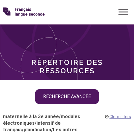
Skip
Transformons
to
THÈMES
content
le
RÔLES
français
RÉPERTOIRE DES
langue
RESSOURCES
seconde
Skip
RECHERCHE AVANCÉE
filter
navigation
maternelle à la 3e année
/
modules
Clear filters
électroniques
/
intensif de
français
/
planification
/
Les autres