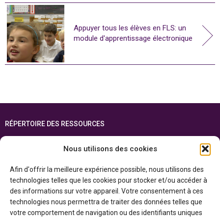
Appuyer tous les élèves en FLS: un
module d'apprentissage électronique
RÉPERTOIRE DES RESSOURCES
FOIRE AUX QUESTIONS
Nous utilisons des cookies
PLAN DU SITE
Afin d'offrir la meilleure expérience possible, nous utilisons des
ENGLISH
technologies telles que les cookies pour stocker et/ou accéder à
des informations sur votre appareil. Votre consentement à ces
Cette ressource est réalisée grâce au soutien financier du gouvernement de
technologies nous permettra de traiter des données telles que
l’Ontario et du gouvernement du
Canada par l’entremise du ministère du
Patrimoine canadien
votre comportement de navigation ou des identifiants uniques