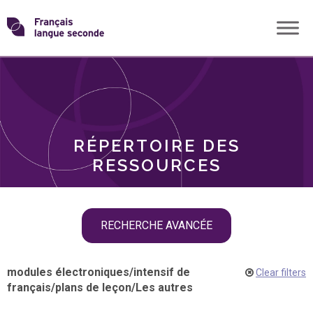
Skip
Transformons
to
THÈMES
content
le
RÔLES
français
RÉPERTOIRE DES
langue
RESSOURCES
seconde
Skip
RECHERCHE AVANCÉE
filter
navigation
modules électroniques
/
intensif de
Clear filters
français
/
plans de leçon
/
Les autres