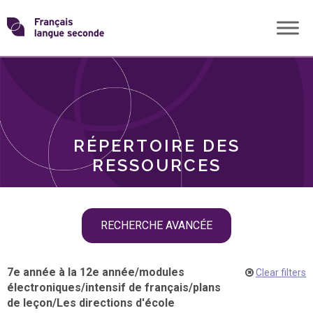
Skip
Transformons
to
THÈMES
content
le
RÔLES
français
RÉPERTOIRE DES
langue
RESSOURCES
seconde
Skip
RECHERCHE AVANCÉE
filter
navigation
7e année à la 12e année
/
modules
Clear filters
électroniques
/
intensif de français
/
plans
de leçon
/
Les directions d'école