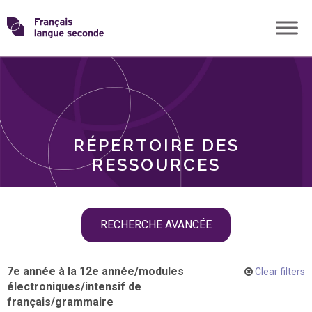
Skip
Transformons
to
THÈMES
content
le
RÔLES
français
RÉPERTOIRE DES
langue
RESSOURCES
seconde
Skip
RECHERCHE AVANCÉE
filter
navigation
7e année à la 12e année
/
modules
Clear filters
électroniques
/
intensif de
français
/
grammaire