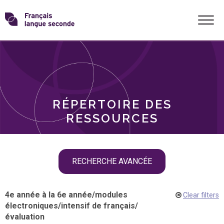
Skip
Transformons
to
THÈMES
content
le
RÔLES
français
RÉPERTOIRE DES
langue
RESSOURCES
seconde
Skip
RECHERCHE AVANCÉE
filter
navigation
4e année à la 6e année
/
modules
Clear filters
électroniques
/
intensif de français
/
évaluation