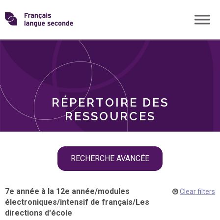
Skip
Transformons
to
THÈMES
content
le
RÔLES
français
RÉPERTOIRE DES
langue
RESSOURCES
seconde
Skip
RECHERCHE AVANCÉE
filter
navigation
7e année à la 12e année
/
modules
Clear filters
électroniques
/
intensif de français
/
Les
directions d'école