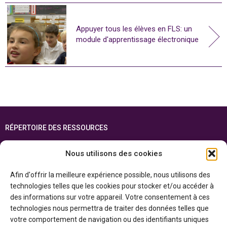
Appuyer tous les élèves en FLS: un
module d'apprentissage électronique
RÉPERTOIRE DES RESSOURCES
FOIRE AUX QUESTIONS
Nous utilisons des cookies
PLAN DU SITE
Afin d'offrir la meilleure expérience possible, nous utilisons des
ENGLISH
technologies telles que les cookies pour stocker et/ou accéder à
des informations sur votre appareil. Votre consentement à ces
Cette ressource est réalisée grâce au soutien financier du gouvernement de
technologies nous permettra de traiter des données telles que
l’Ontario et du gouvernement du
Canada par l’entremise du ministère du
Patrimoine canadien
votre comportement de navigation ou des identifiants uniques