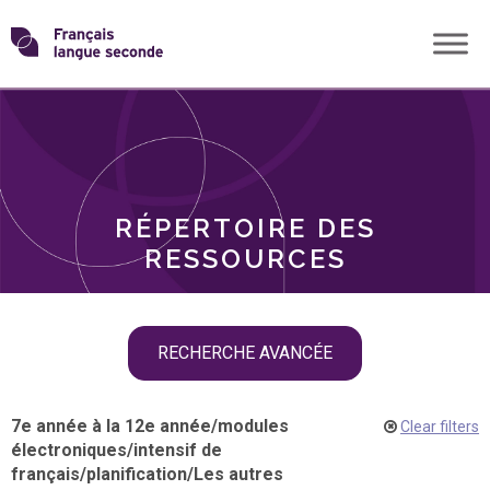
Skip
Transformons
to
THÈMES
content
le
RÔLES
français
RÉPERTOIRE DES
langue
RESSOURCES
seconde
Skip
RECHERCHE AVANCÉE
filter
navigation
7e année à la 12e année
/
modules
Clear filters
électroniques
/
intensif de
français
/
planification
/
Les autres