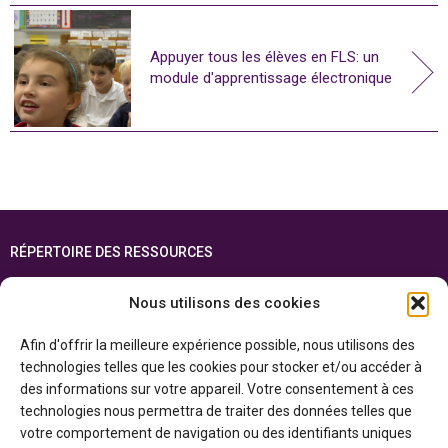
Appuyer tous les élèves en FLS: un
module d'apprentissage électronique
RÉPERTOIRE DES RESSOURCES
FOIRE AUX QUESTIONS
Nous utilisons des cookies
PLAN DU SITE
Afin d'offrir la meilleure expérience possible, nous utilisons des
ENGLISH
technologies telles que les cookies pour stocker et/ou accéder à
des informations sur votre appareil. Votre consentement à ces
Cette ressource est réalisée grâce au soutien financier du gouvernement de
technologies nous permettra de traiter des données telles que
l’Ontario et du gouvernement du
Canada par l’entremise du ministère du
Patrimoine canadien
votre comportement de navigation ou des identifiants uniques