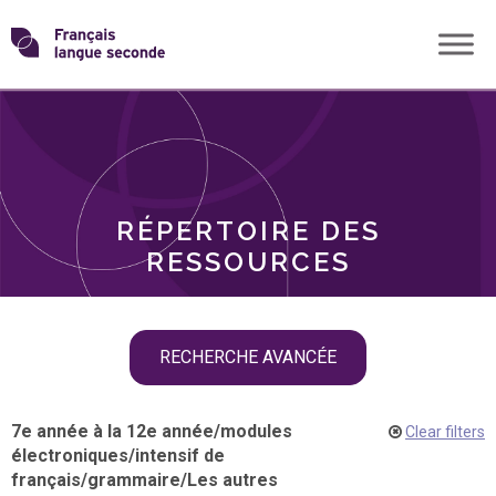
Skip
Transformons
to
THÈMES
content
le
RÔLES
français
RÉPERTOIRE DES
langue
RESSOURCES
seconde
Skip
RECHERCHE AVANCÉE
filter
navigation
7e année à la 12e année
/
modules
Clear filters
électroniques
/
intensif de
français
/
grammaire
/
Les autres