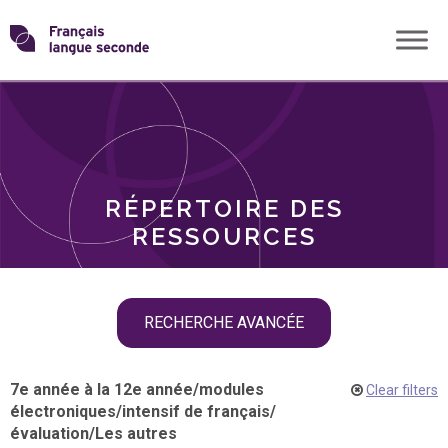
Skip
Transformons
to
THÈMES
content
le
RÔLES
français
RÉPERTOIRE DES
langue
RESSOURCES
seconde
Skip
RECHERCHE AVANCÉE
filter
navigation
7e année à la 12e année
/
modules
Clear filters
électroniques
/
intensif de français
/
évaluation
/
Les autres