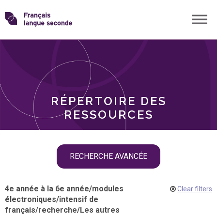
Skip
Transformons
to
THÈMES
content
le
RÔLES
français
RÉPERTOIRE DES
langue
RESSOURCES
seconde
Skip
RECHERCHE AVANCÉE
filter
navigation
4e année à la 6e année
/
modules
Clear filters
électroniques
/
intensif de
français
/
recherche
/
Les autres