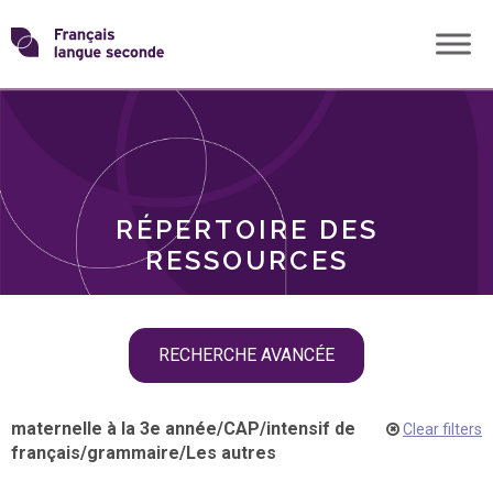
Skip
Transformons
to
THÈMES
content
le
RÔLES
français
RÉPERTOIRE DES
langue
RESSOURCES
seconde
Skip
RECHERCHE AVANCÉE
filter
navigation
maternelle à la 3e année
/
CAP
/
intensif de
Clear filters
français
/
grammaire
/
Les autres