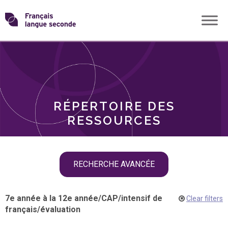
Skip
Transformons
to
THÈMES
content
le
RÔLES
français
RÉPERTOIRE DES
langue
RESSOURCES
seconde
Skip
RECHERCHE AVANCÉE
filter
navigation
7e année à la 12e année
/
CAP
/
intensif de
Clear filters
français
/
évaluation