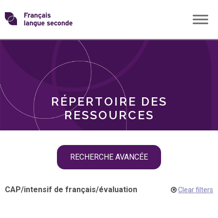
Skip
Transformons
to
THÈMES
content
le
RÔLES
français
RÉPERTOIRE DES
langue
RESSOURCES
seconde
Skip
RECHERCHE AVANCÉE
filter
navigation
CAP
/
intensif de français
/
évaluation
Clear filters