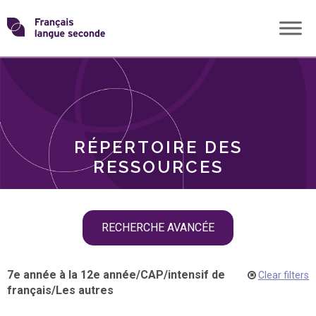
Skip
Transformons
to
THÈMES
content
le
RÔLES
français
RÉPERTOIRE DES
langue
RESSOURCES
seconde
Skip
RECHERCHE AVANCÉE
filter
navigation
7e année à la 12e année
/
CAP
/
intensif de
Clear filters
français
/
Les autres