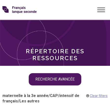
Skip
Transformons
to
THÈMES
content
le
RÔLES
français
RÉPERTOIRE DES
langue
RESSOURCES
seconde
Skip
RECHERCHE AVANCÉE
filter
navigation
maternelle à la 3e année
/
CAP
/
intensif de
Clear filters
français
/
Les autres