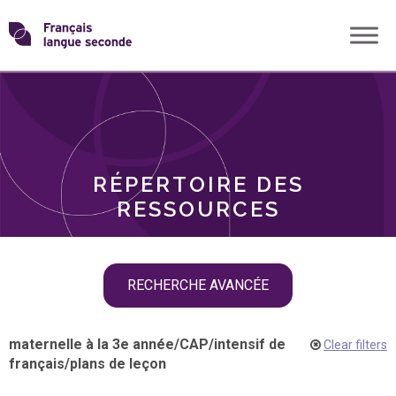
Skip
Transformons
to
THÈMES
content
le
RÔLES
français
RÉPERTOIRE DES
langue
RESSOURCES
seconde
Skip
RECHERCHE AVANCÉE
filter
navigation
maternelle à la 3e année
/
CAP
/
intensif de
Clear filters
français
/
plans de leçon