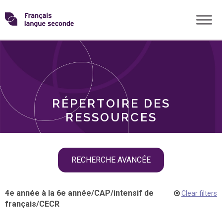
Skip
Transformons
to
THÈMES
content
le
RÔLES
français
RÉPERTOIRE DES
langue
RESSOURCES
seconde
Skip
RECHERCHE AVANCÉE
filter
navigation
4e année à la 6e année
/
CAP
/
intensif de
Clear filters
français
/
CECR