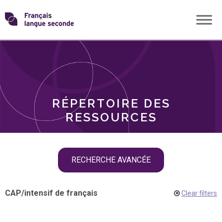
Skip
Transformons
to
THÈMES
content
le
RÔLES
français
RÉPERTOIRE DES
langue
RESSOURCES
seconde
Skip
RECHERCHE AVANCÉE
filter
navigation
CAP
/
intensif de français
Clear filters