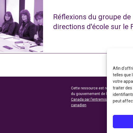
Réflexions du groupe de
directions d'école sur le 
Afin d'offr
telles que
votre appa
traiter de
Cette ressource est réalisée grâce au
du gouvernement de l’Ontario et du 
identifiant
Canada par l’entremise du ministère 
peut affect
canadien