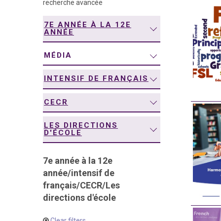
recherche avancée
navigation
7E ANNÉE À LA 12E
ANNÉE
MÉDIA
INTENSIF DE FRANÇAIS
CECR
LES DIRECTIONS
D'ÉCOLE
7e année à la 12e
année
/
intensif de
français
/
CECR
/
Les
directions d'école
Clear filters