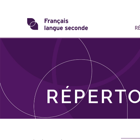
Skip
to
content
Transformons
R
le
français
langue
seconde
RÉPERTO
Skip
filter