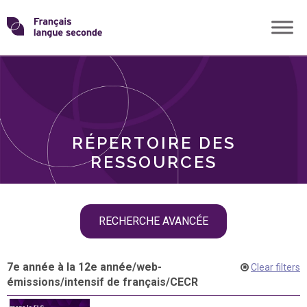
Skip
Transformons
to
THÈMES
content
le
RÔLES
français
RÉPERTOIRE DES
langue
RESSOURCES
seconde
Skip
RECHERCHE AVANCÉE
filter
navigation
7e année à la 12e année
/
web-
Clear filters
émissions
/
intensif de français
/
CECR