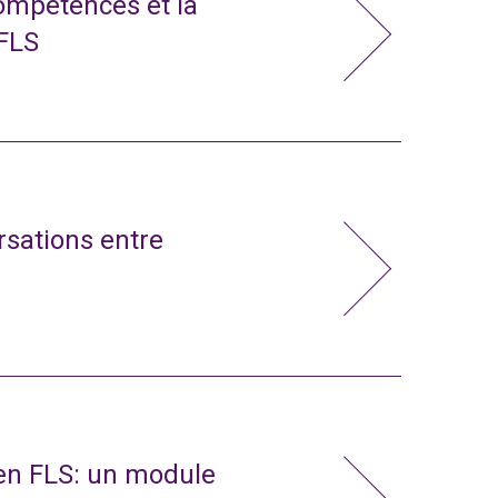
compétences et la
 FLS
rsations entre
 en FLS: un module