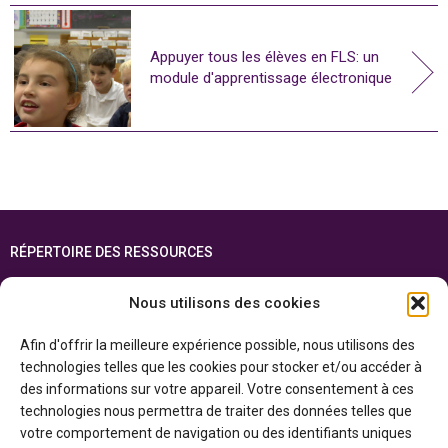
Appuyer tous les élèves en FLS: un
module d'apprentissage électronique
RÉPERTOIRE DES RESSOURCES
FOIRE AUX QUESTIONS
Nous utilisons des cookies
PLAN DU SITE
Afin d'offrir la meilleure expérience possible, nous utilisons des
ENGLISH
technologies telles que les cookies pour stocker et/ou accéder à
des informations sur votre appareil. Votre consentement à ces
Cette ressource est réalisée grâce au soutien financier du gouvernement de
technologies nous permettra de traiter des données telles que
l’Ontario et du gouvernement du
Canada par l’entremise du ministère du
Patrimoine canadien
votre comportement de navigation ou des identifiants uniques