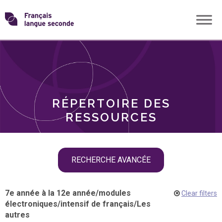
Skip
Transformons
to
THÈMES
content
le
RÔLES
français
RÉPERTOIRE DES
langue
RESSOURCES
seconde
Skip
RECHERCHE AVANCÉE
filter
navigation
7e année à la 12e année
/
modules
Clear filters
électroniques
/
intensif de français
/
Les
autres