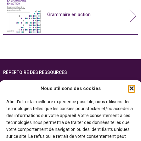
Grammaire en action
RÉPERTOIRE DES RESSOURCES
FOIRE AUX QUESTIONS
Nous utilisons des cookies
PLAN DU SITE
Afin d'offrir la meilleure expérience possible, nous utilisons des
ENGLISH
technologies telles que les cookies pour stocker et/ou accéder à
des informations sur votre appareil. Votre consentement à ces
Cette ressource est réalisée grâce au soutien financier du gouvernement de
technologies nous permettra de traiter des données telles que
l’Ontario et du gouvernement du
Canada par l’entremise du ministère du
Patrimoine canadien
votre comportement de navigation ou des identifiants uniques
sur ce site. Le refus ou le retrait de votre consentement peut