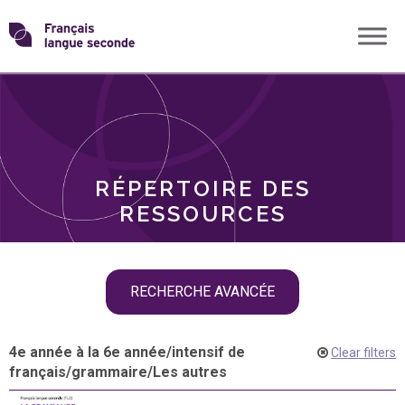
Skip
Transformons
to
THÈMES
content
le
RÔLES
français
RÉPERTOIRE DES
langue
RESSOURCES
seconde
Skip
RECHERCHE AVANCÉE
filter
navigation
4e année à la 6e année
/
intensif de
Clear filters
français
/
grammaire
/
Les autres